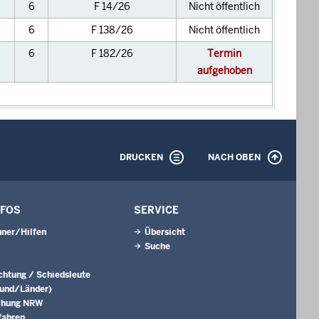
6
F 14/26
Nicht öffentlich
6
F 138/26
Nicht öffentlich
6
F 182/26
Termin
aufgehoben
DRUCKEN
NACH OBEN
NFOS
SERVICE
ner/Hilfen
Übersicht
Suche
ichtung / Schiedsleute
Bund/Länder)
chung NRW
fahren