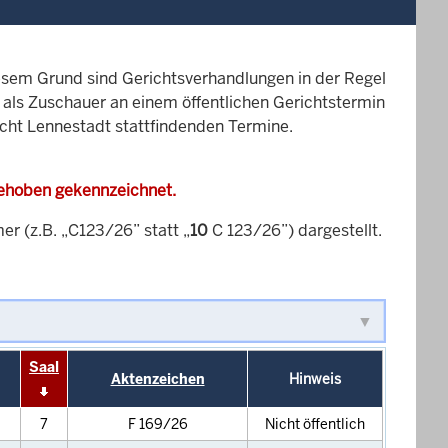
esem Grund sind Gerichtsverhandlungen in der Regel
it als Zuschauer an einem öffentlichen Gerichtstermin
icht Lennestadt stattfindenden Termine.
gehoben gekennzeichnet.
 (z.B. „C123/26” statt „
10
C 123/26”) dargestellt.
Saal
Aktenzeichen
Hinweis
7
F 169/26
Nicht öffentlich