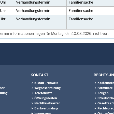
5
Uhr
Verhandlungstermin
Familiensache
Uhr
Verhandlungstermin
Familiensache
Uhr
Verhandlungstermin
Familiensache
ermininformationen liegen für Montag, den 10.08.2026, nicht vor.
KONTAKT
RECHTS-I
E-Mail - Hinweis
Kostenrech
eher
Wegbeschreibung
Formulare
ilung
Telefonliste
Zeugen
Öffnungszeiten
Streitschl
Nachtbriefkasten
Gesetze (
Bankverbindung
Rechtspre
Impressum
Online-Ver