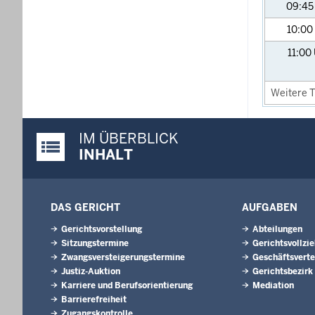
09:4
10:00
11:00
Weitere T
IM ÜBERBLICK
Justiz-Portal im Überblick:
INHALT
DAS GERICHT
AUFGABEN
Gerichtsvorstellung
Abteilungen
Sitzungstermine
Gerichtsvollzi
Zwangsversteigerungs­termine
Geschäftsverte
Justiz-Auktion
Gerichtsbezirk
Karriere und Berufsorientierung
Mediation
Barrierefreiheit
Zugangskontrolle