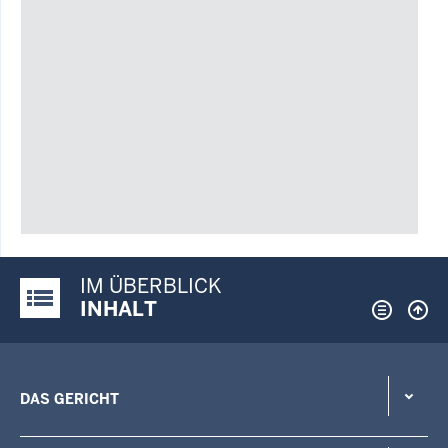
IM ÜBERBLICK
Justiz-Portal im Überblick:
INHALT
DAS GERICHT