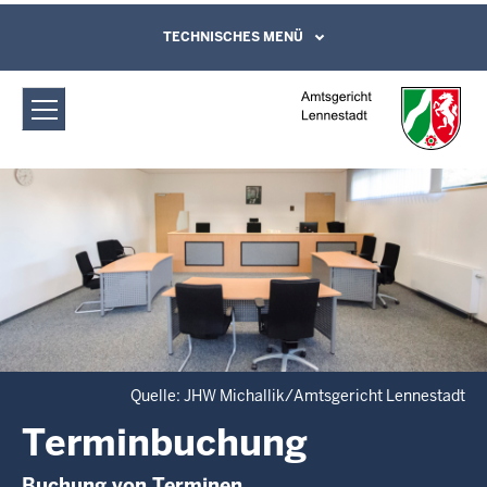
Direkt zum Inhalt
Amtsgericht Lennestadt:
TECHNISCHES MENÜ
Leichte Sprache, Gebärdensprachenvideo
und Kontaktformular
Terminbuchung
Quelle: JHW Michallik/Amtsgericht Lennestadt
Terminbuchung
Buchung von Terminen