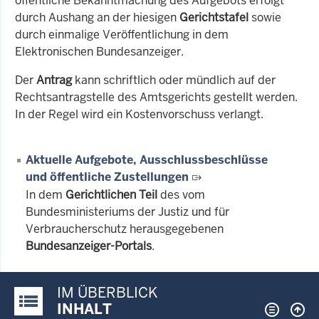
öffentliche Bekanntmachung des Aufgebots erfolgt
durch Aushang an der hiesigen
Gerichtstafel
sowie
durch einmalige Veröffentlichung in dem
Elektronischen Bundesanzeiger.
Der
Antrag
kann schriftlich oder mündlich auf der
Rechtsantragstelle des Amtsgerichts gestellt werden.
In der Regel wird ein Kostenvorschuss verlangt.
Aktuelle Aufgebote, Ausschlussbeschlüsse
und öffentliche Zustellungen
In dem
Gerichtlichen Teil
des vom
Bundesministeriums der Justiz und für
Verbraucherschutz herausgegebenen
Bundesanzeiger-Portals
.
IM ÜBERBLICK
Justiz-Portal im Überblick:
INHALT